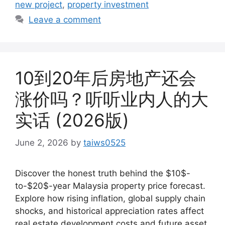
new project
,
property investment
Leave a comment
10到20年后房地产还会
涨价吗？听听业内人的大
实话 (2026版)
June 2, 2026
by
taiws0525
Discover the honest truth behind the $10$-
to-$20$-year Malaysia property price forecast.
Explore how rising inflation, global supply chain
shocks, and historical appreciation rates affect
real estate development costs and future asset