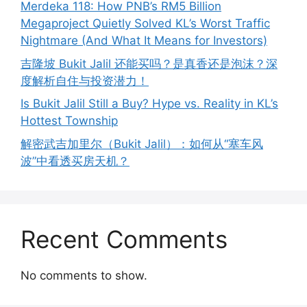
Merdeka 118: How PNB’s RM5 Billion
Megaproject Quietly Solved KL’s Worst Traffic
Nightmare (And What It Means for Investors)
吉隆坡 Bukit Jalil 还能买吗？是真香还是泡沫？深
度解析自住与投资潜力！
Is Bukit Jalil Still a Buy? Hype vs. Reality in KL’s
Hottest Township
解密武吉加里尔（Bukit Jalil）：如何从“塞车风
波”中看透买房天机？
Recent Comments
No comments to show.