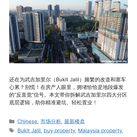
还在为武吉加里尔（Bukit Jalil）频繁的改道和塞车
心累？别慌！在房产人眼里，拥堵恰恰是地段爆发
的“反直觉”信号。本文带你拆解武吉加里尔四大分区
底层逻辑，助你精准避坑、轻松置业！
Categories
Chinese
,
市场分析
,
最新楼盘
Tags
Bukit Jalil
,
buy property
,
Malaysia property
,