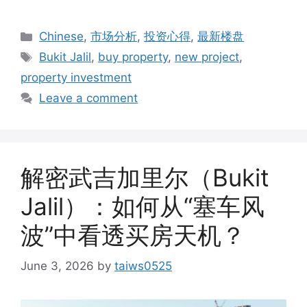
Categories
Chinese
,
市场分析
,
投资心得
,
最新楼盘
Tags
Bukit Jalil
,
buy property
,
new project
,
property investment
Leave a comment
解密武吉加里尔（Bukit
Jalil）：如何从“塞车风
波”中看透买房天机？
June 3, 2026
by
taiws0525