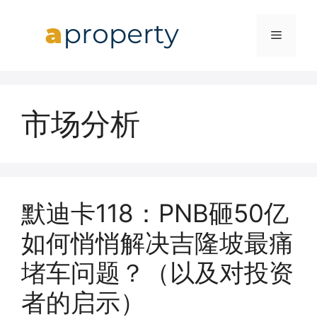
Skip
to
MENU
content
市场分析
默迪卡118：PNB砸50亿
如何悄悄解决吉隆坡最痛
堵车问题？（以及对投资
者的启示）